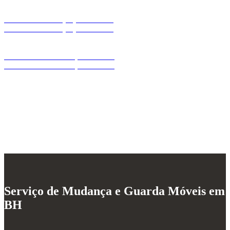
LIGUE AGORA (31) 3486-2866
LIGUE AGORA (31) 3486-2866
SOLICITE SEU ORÇAMENTO
SOLICITE SEU ORÇAMENTO
Serviço de Mudança e Guarda Móveis em
BH