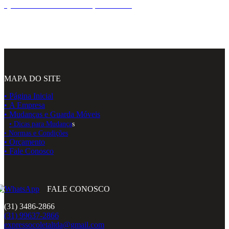
QUERO FAZER UM ORÇAMENTO
MAPA DO SITE
• Página Inicial
• A Empresa
• Mudanças e Guarda Móveis
• Dicas para Mudança
s
• Normas e Condições
• Orçamento
• Fale Conosco
FALE CONOSCO
(31) 3486-2866
(31) 99637-2866
expressocoletaltda@gmail.com